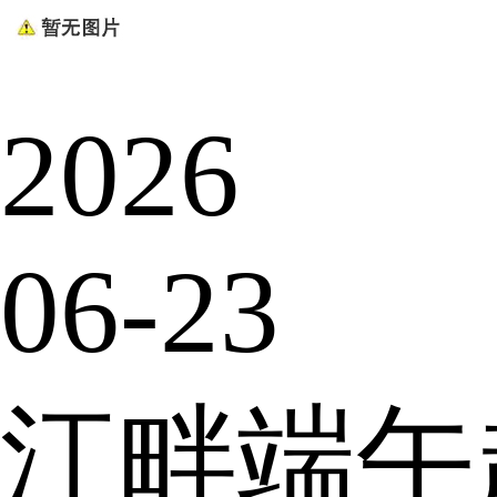
2026
06-23
江畔端午