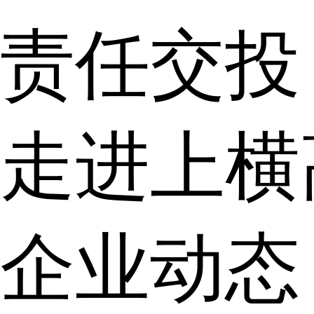
责任交投
走进上横
企业动态