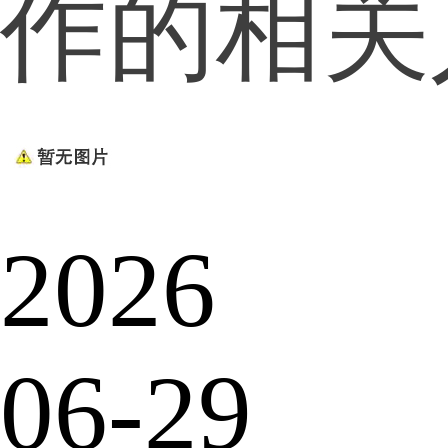
作的相关
2026
06-29