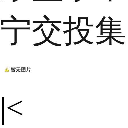
宁交投集
|<