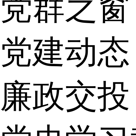
党群之窗
党建动态
廉政交投