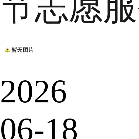
节志愿服
2026
06-18