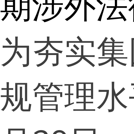
期涉外法
为夯实集
规管理水