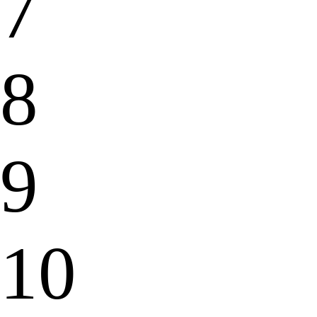
7
8
9
10