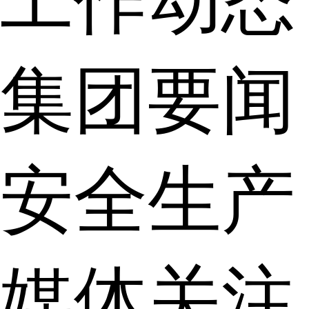
工作动态
集团要闻
安全生产
媒体关注