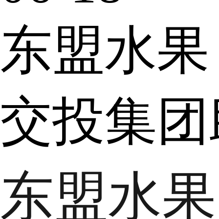
东盟水果
交投集团
东盟水果