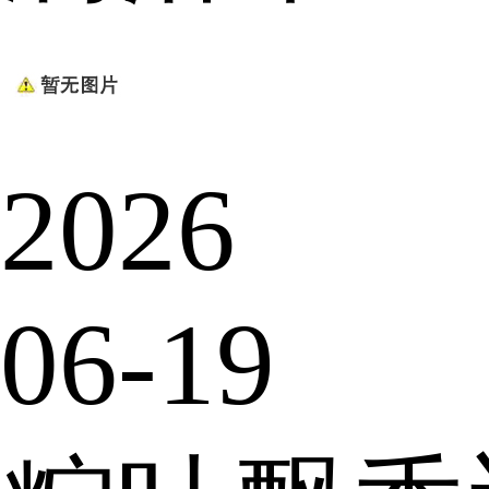
2026
06-19