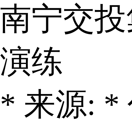
南宁交投
演练
* 来源: * 