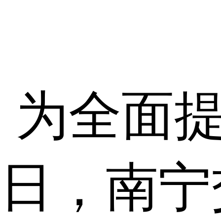
为全面提
日，南宁