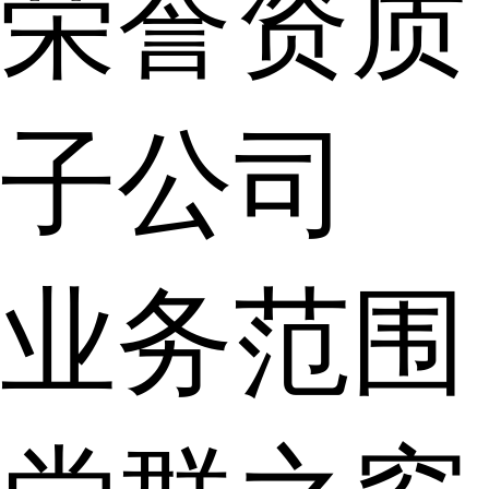
荣誉资质
子公司
业务范围