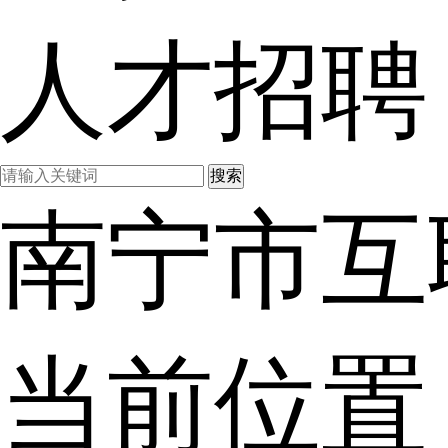
人才招聘
南宁市互
当前位