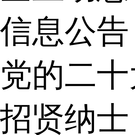
信息公告
党的二十
招贤纳士