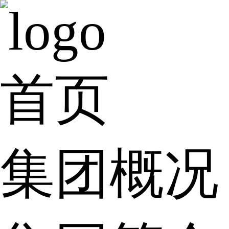
首页
集团概况