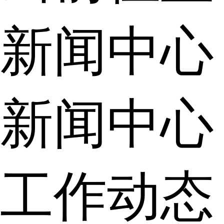
新闻中心
新闻中心
工作动态