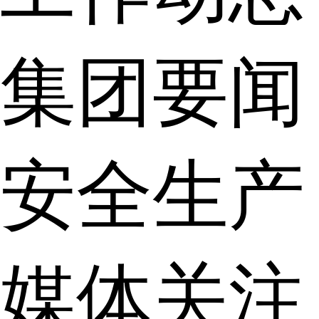
集团要闻
安全生产
媒体关注